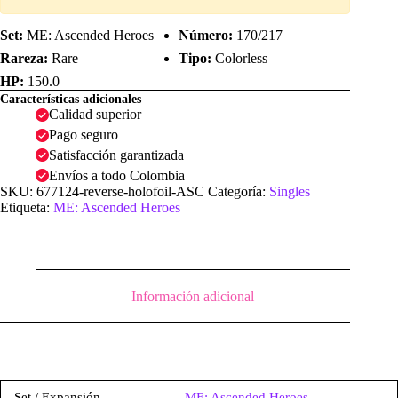
Set:
ME: Ascended Heroes
Número:
170/217
Rareza:
Rare
Tipo:
Colorless
HP:
150.0
Características adicionales
Calidad superior
Pago seguro
Satisfacción garantizada
Envíos a todo Colombia
SKU:
677124-reverse-holofoil-ASC
Categoría:
Singles
Etiqueta:
ME: Ascended Heroes
Información adicional
Set / Expansión
ME: Ascended Heroes