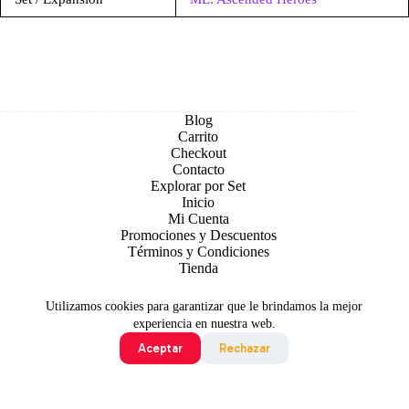
Blog
Carrito
Checkout
Contacto
Explorar por Set
Inicio
Mi Cuenta
Promociones y Descuentos
Términos y Condiciones
Tienda
Utilizamos cookies para garantizar que le brindamos la mejor
experiencia en nuestra web.
Aceptar
Rechazar
Todo contenido original es sujeto de Copyright © 2026 TCG
Colombia
©2024 Pokémon. ©1995 - 2024 Nintendo/Creatures