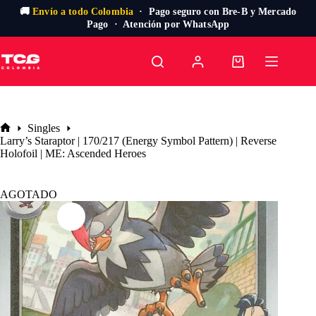
🚚
Envío a todo Colombia
· Pago seguro con Bre-B y Mercado
Pago · Atención por WhatsApp
Saltar
al
Carro
contenido
de
compra
Singles
Inicio
Larry’s Staraptor | 170/217 (Energy Symbol Pattern) | Reverse
Holofoil | ME: Ascended Heroes
AGOTADO