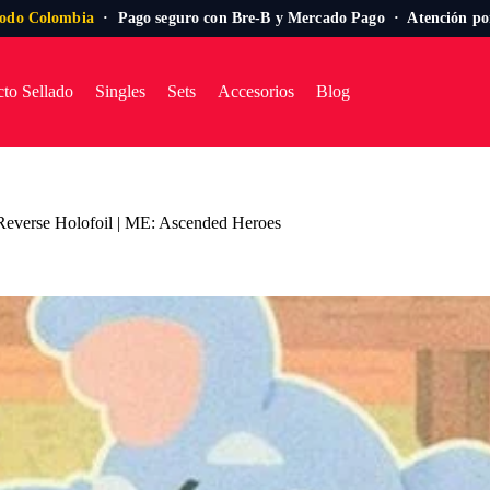
todo Colombia
· Pago seguro con Bre-B y Mercado Pago · Atención p
to Sellado
Singles
Sets
Accesorios
Blog
 Reverse Holofoil | ME: Ascended Heroes