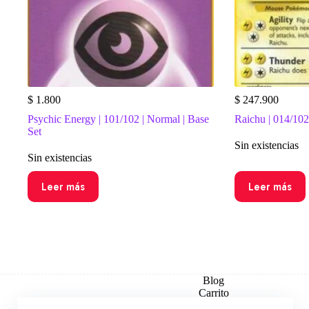
$
1.800
$
247.900
Psychic Energy | 101/102 | Normal | Base
Raichu | 014/102 
Set
Sin existencias
Sin existencias
Leer más
Leer más
Blog
Carrito
Checkout