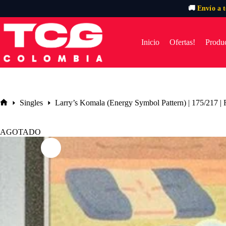
🚚
Envío a 
Saltar
al
contenido
Inicio
Ofertas!
Produc
Singles
Larry’s Komala (Energy Symbol Pattern) | 175/217 |
Inicio
AGOTADO