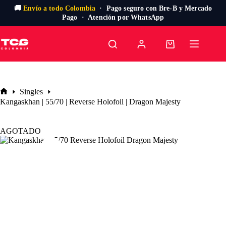
🚚
Envío a todo Colombia
· Pago seguro con Bre-B y Mercado
Pago · Atención por WhatsApp
Saltar
al
Carro
contenido
de
compra
Singles
Inicio
Kangaskhan | 55/70 | Reverse Holofoil | Dragon Majesty
AGOTADO