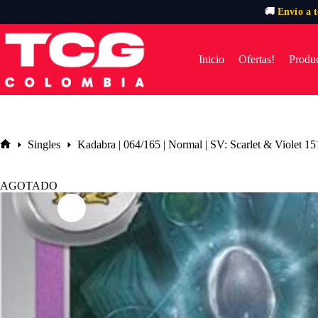
🚚
Envío a 
Saltar
al
contenido
Inicio
Ofertas!
Produc
Singles
Kadabra | 064/165 | Normal | SV: Scarlet & Violet 15
Inicio
AGOTADO