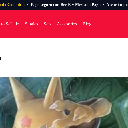
todo Colombia
· Pago seguro con Bre-B y Mercado Pago · Atención p
to Sellado
Singles
Sets
Accesorios
Blog
1