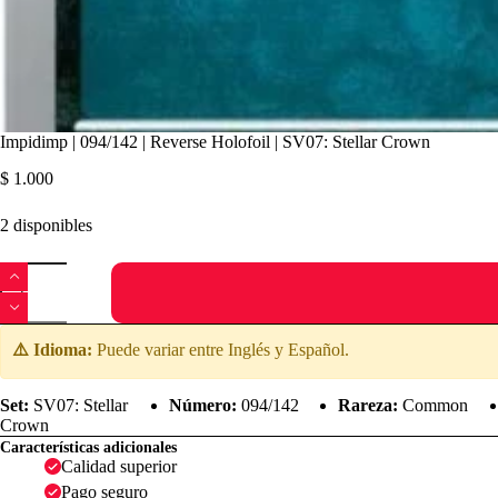
Impidimp | 094/142 | Reverse Holofoil | SV07: Stellar Crown
$
1.000
2 disponibles
Impidimp
|
094/142
|
Reverse
⚠️ Idioma:
Puede variar entre Inglés y Español.
Holofoil
|
SV07:
Set:
SV07: Stellar
Número:
094/142
Rareza:
Common
Stellar
Crown
Crown
Características adicionales
cantidad
Calidad superior
Pago seguro