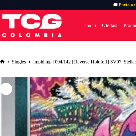
🚚
Envío a 
Saltar
al
contenido
Inicio
Ofertas!
Produc
Singles
Impidimp | 094/142 | Reverse Holofoil | SV07: Stell
Inicio