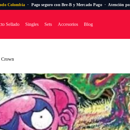
todo Colombia
· Pago seguro con Bre-B y Mercado Pago · Atención p
to Sellado
Singles
Sets
Accesorios
Blog
ar Crown