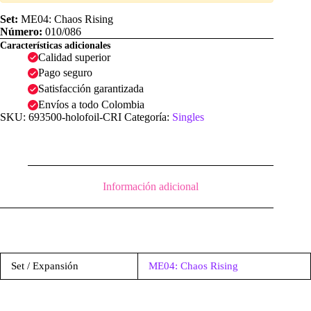
Holofoil
|
Set:
ME04: Chaos Rising
ME04:
Número:
010/086
Chaos
Características adicionales
Rising
Calidad superior
cantidad
Pago seguro
Satisfacción garantizada
Envíos a todo Colombia
SKU:
693500-holofoil-CRI
Categoría:
Singles
Información adicional
Set / Expansión
ME04: Chaos Rising