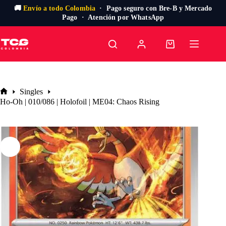
🚚
Envío a todo Colombia
· Pago seguro con Bre-B y Mercado
Pago · Atención por WhatsApp
Saltar
al
Carro
contenido
de
compra
Singles
Inicio
Ho-Oh | 010/086 | Holofoil | ME04: Chaos Rising