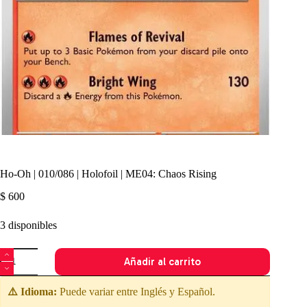
Ho-Oh | 010/086 | Holofoil | ME04: Chaos Rising
$
600
3 disponibles
Ho-
Añadir al carrito
Oh
|
010/086
⚠️ Idioma:
Puede variar entre Inglés y Español.
|