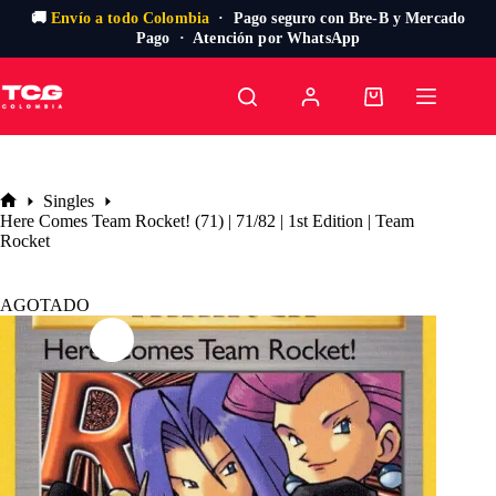
🚚
Envío a todo Colombia
· Pago seguro con Bre-B y Mercado
Pago · Atención por WhatsApp
Saltar
al
Carro
contenido
de
compra
Singles
Inicio
Here Comes Team Rocket! (71) | 71/82 | 1st Edition | Team
Rocket
AGOTADO