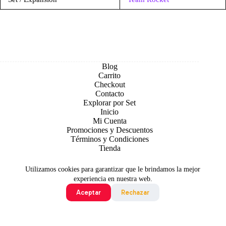
Blog
Carrito
Checkout
Contacto
Explorar por Set
Inicio
Mi Cuenta
Promociones y Descuentos
Términos y Condiciones
Tienda
Utilizamos cookies para garantizar que le brindamos la mejor
experiencia en nuestra web.
Aceptar
Rechazar
Todo contenido original es sujeto de Copyright © 2026 TCG
Colombia
©2024 Pokémon. ©1995 - 2024 Nintendo/Creatures