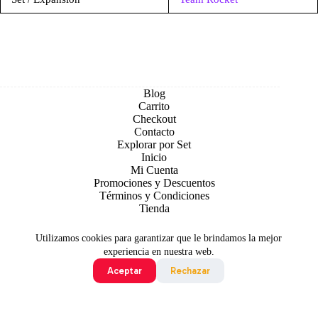
Blog
Carrito
Checkout
Contacto
Explorar por Set
Inicio
Mi Cuenta
Promociones y Descuentos
Términos y Condiciones
Tienda
Utilizamos cookies para garantizar que le brindamos la mejor
experiencia en nuestra web.
Aceptar
Rechazar
Todo contenido original es sujeto de Copyright © 2026 TCG
Colombia
©2024 Pokémon. ©1995 - 2024 Nintendo/Creatures