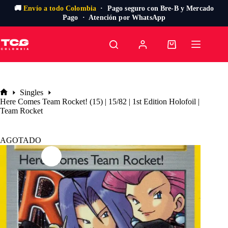
🚚
Envío a todo Colombia
· Pago seguro con Bre-B y Mercado
Pago · Atención por WhatsApp
Saltar
al
Carro
contenido
de
compra
Singles
Inicio
Here Comes Team Rocket! (15) | 15/82 | 1st Edition Holofoil |
Team Rocket
AGOTADO