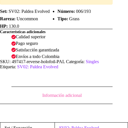
Set:
SV02: Paldea Evolved
Número:
006/193
Rareza:
Uncommon
Tipo:
Grass
HP:
130.0
Características adicionales
Calidad superior
Pago seguro
Satisfacción garantizada
Envíos a todo Colombia
SKU:
497417-reverse-holofoil-PAL
Categoría:
Singles
Etiqueta:
SV02: Paldea Evolved
Información adicional
Set / Expansión
SV02: Paldea Evolved