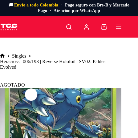
🚚
Envío a todo Colombia
· Pago seguro con Bre-B y Mercado
Pago · Atención por WhatsApp
Saltar
al
Carro
contenido
de
compra
Singles
Inicio
Heracross | 006/193 | Reverse Holofoil | SV02: Paldea
Evolved
AGOTADO