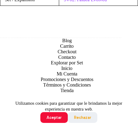
Blog
Carrito
Checkout
Contacto
Explorar por Set
Inicio
Mi Cuenta
Promociones y Descuentos
Términos y Condiciones
Tienda
Utilizamos cookies para garantizar que le brindamos la mejor
experiencia en nuestra web.
Aceptar
Rechazar
Todo contenido original es sujeto de Copyright © 2026 TCG
Colombia
©2024 Pokémon. ©1995 - 2024 Nintendo/Creatures