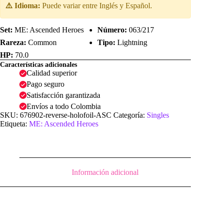
⚠️ Idioma:
Puede variar entre Inglés y Español.
Set:
ME: Ascended Heroes
Número:
063/217
Rareza:
Common
Tipo:
Lightning
HP:
70.0
Características adicionales
Calidad superior
Pago seguro
Satisfacción garantizada
Envíos a todo Colombia
SKU:
676902-reverse-holofoil-ASC
Categoría:
Singles
Etiqueta:
ME: Ascended Heroes
Información adicional