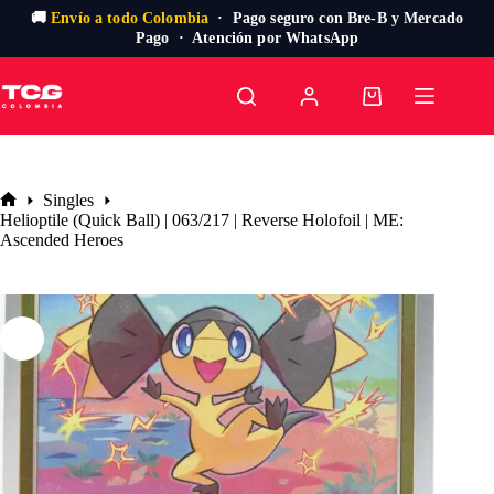
🚚
Envío a todo Colombia
· Pago seguro con Bre-B y Mercado
Pago · Atención por WhatsApp
Saltar
al
Carro
contenido
de
compra
Singles
Inicio
Helioptile (Quick Ball) | 063/217 | Reverse Holofoil | ME:
Ascended Heroes