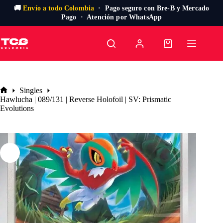
🚚
Envío a todo Colombia
· Pago seguro con Bre-B y Mercado
Pago · Atención por WhatsApp
Saltar
al
Carro
contenido
de
compra
Singles
Inicio
Hawlucha | 089/131 | Reverse Holofoil | SV: Prismatic
Evolutions