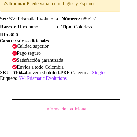
|
⚠️ Idioma:
Puede variar entre Inglés y Español.
Reverse
Holofoil
|
Set:
SV: Prismatic Evolutions
Número:
089/131
SV:
Rareza:
Uncommon
Tipo:
Colorless
Prismatic
Evolutions
HP:
80.0
cantidad
Características adicionales
Calidad superior
Pago seguro
Satisfacción garantizada
Envíos a todo Colombia
SKU:
610444-reverse-holofoil-PRE
Categoría:
Singles
Etiqueta:
SV: Prismatic Evolutions
Información adicional