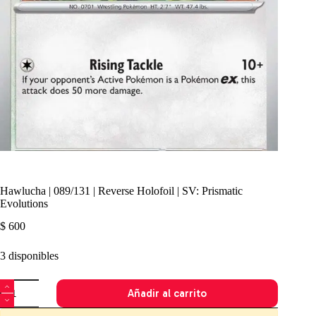
Hawlucha | 089/131 | Reverse Holofoil | SV: Prismatic
Evolutions
$
600
3 disponibles
Hawlucha
Añadir al carrito
|
089/131