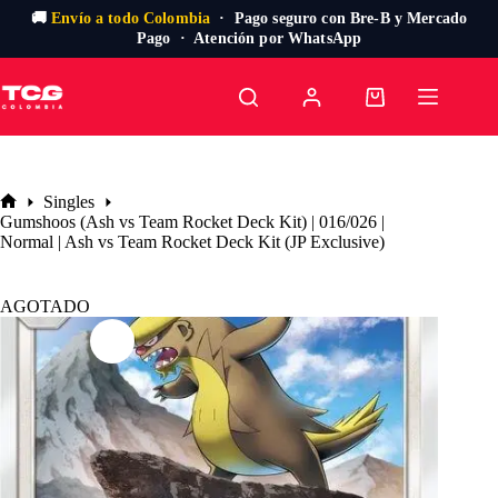
🚚
Envío a todo Colombia
· Pago seguro con Bre-B y Mercado
Pago · Atención por WhatsApp
Saltar
al
Carro
contenido
de
compra
Singles
Inicio
Gumshoos (Ash vs Team Rocket Deck Kit) | 016/026 |
Normal | Ash vs Team Rocket Deck Kit (JP Exclusive)
AGOTADO