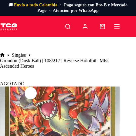
🚚
Envío a todo Colombia
· Pago seguro con Bre-B y Mercado
Pago · Atención por WhatsApp
Saltar
al
Carro
contenido
de
compra
Singles
Inicio
Groudon (Dusk Ball) | 108/217 | Reverse Holofoil | ME:
Ascended Heroes
AGOTADO