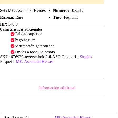
Set:
ME: Ascended Heroes
Número:
108/217
Rareza:
Rare
Tipo:
Fighting
HP:
140.0
Características adicionales
Calidad superior
Pago seguro
Satisfacción garantizada
Envíos a todo Colombia
SKU:
676939-reverse-holofoil-ASC
Categoría:
Singles
Etiqueta:
ME: Ascended Heroes
Información adicional
Set / Expansión
ME: Ascended Heroes