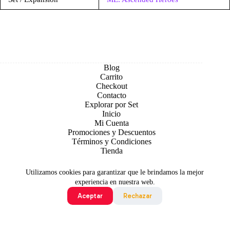
Blog
Carrito
Checkout
Contacto
Explorar por Set
Inicio
Mi Cuenta
Promociones y Descuentos
Términos y Condiciones
Tienda
Utilizamos cookies para garantizar que le brindamos la mejor
experiencia en nuestra web.
Aceptar
Rechazar
Todo contenido original es sujeto de Copyright © 2026 TCG
Colombia
©2024 Pokémon. ©1995 - 2024 Nintendo/Creatures