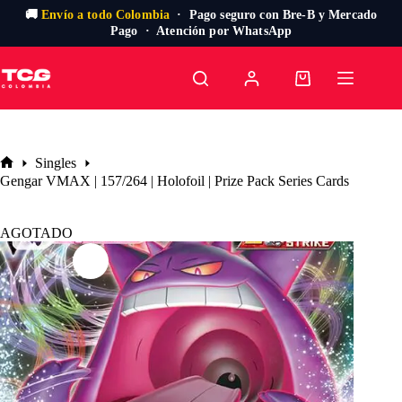
🚚
Envío a todo Colombia
· Pago seguro con Bre-B y Mercado
Pago · Atención por WhatsApp
Saltar
al
Carro
contenido
de
compra
Singles
Inicio
Gengar VMAX | 157/264 | Holofoil | Prize Pack Series Cards
AGOTADO