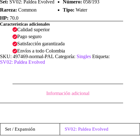
Set:
SV02: Paldea Evolved
Número:
058/193
Rareza:
Common
Tipo:
Water
HP:
70.0
Características adicionales
Calidad superior
Pago seguro
Satisfacción garantizada
Envíos a todo Colombia
SKU:
497469-normal-PAL
Categoría:
Singles
Etiqueta:
SV02: Paldea Evolved
Información adicional
Set / Expansión
SV02: Paldea Evolved