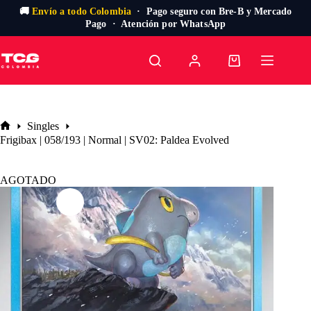
🚚
Envío a todo Colombia
· Pago seguro con Bre-B y Mercado
Pago · Atención por WhatsApp
Saltar
al
Carro
contenido
de
compra
Singles
Inicio
Frigibax | 058/193 | Normal | SV02: Paldea Evolved
AGOTADO