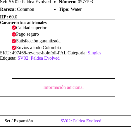
Set:
SV02: Paldea Evolved
Número:
057/193
Rareza:
Common
Tipo:
Water
HP:
60.0
Características adicionales
Calidad superior
Pago seguro
Satisfacción garantizada
Envíos a todo Colombia
SKU:
497468-reverse-holofoil-PAL
Categoría:
Singles
Etiqueta:
SV02: Paldea Evolved
Información adicional
Set / Expansión
SV02: Paldea Evolved