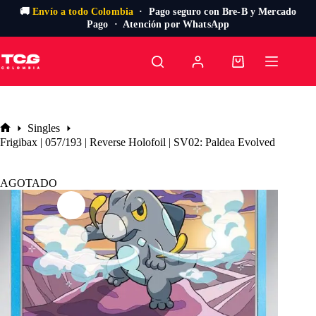
🚚
Envío a todo Colombia
· Pago seguro con Bre-B y Mercado
Pago · Atención por WhatsApp
Saltar
al
Carro
contenido
de
compra
Singles
Inicio
Frigibax | 057/193 | Reverse Holofoil | SV02: Paldea Evolved
AGOTADO