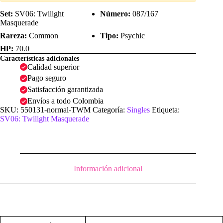
|
SV06:
Set:
SV06: Twilight
Número:
087/167
Twilight
Masquerade
Masquerade
Rareza:
Common
Tipo:
Psychic
cantidad
HP:
70.0
Características adicionales
Calidad superior
Pago seguro
Satisfacción garantizada
Envíos a todo Colombia
SKU:
550131-normal-TWM
Categoría:
Singles
Etiqueta:
SV06: Twilight Masquerade
Información adicional