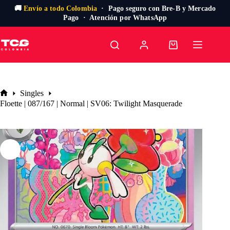
🚚
Envío a todo Colombia
· Pago seguro con Bre-B y Mercado
Pago · Atención por WhatsApp
Saltar
al
Carro
contenido
de
compra
Singles
Inicio
Floette | 087/167 | Normal | SV06: Twilight Masquerade