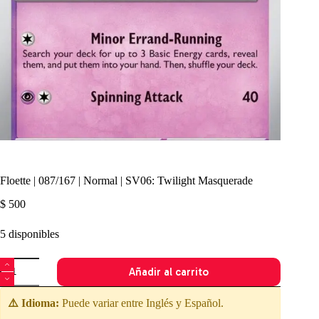
Floette | 087/167 | Normal | SV06: Twilight Masquerade
$
500
5 disponibles
Floette
Añadir al carrito
|
087/167
|
⚠️ Idioma:
Puede variar entre Inglés y Español.
Normal