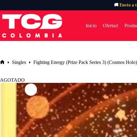
🚚
Envío a 
Saltar
al
contenido
Inicio
Ofertas!
Produc
Singles
Fighting Energy (Prize Pack Series 3) (Cosmos Holo) 
Inicio
AGOTADO