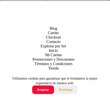
Blog
Carrito
Checkout
Contacto
Explorar por Set
Inicio
Mi Cuenta
Promociones y Descuentos
Términos y Condiciones
Tienda
Utilizamos cookies para garantizar que le brindamos la mejor
experiencia en nuestra web.
Aceptar
Rechazar
Todo contenido original es sujeto de Copyright © 2026 TCG
Colombia
©2024 Pokémon. ©1995 - 2024 Nintendo/Creatures
Inc./GAME FREAK inc. TM, ®Nintendo.