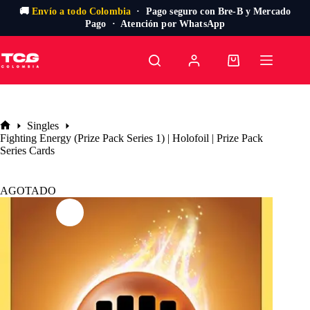
🚚
Envío a todo Colombia
· Pago seguro con Bre-B y Mercado
Pago · Atención por WhatsApp
Saltar
al
Carro
contenido
de
compra
Singles
Inicio
Fighting Energy (Prize Pack Series 1) | Holofoil | Prize Pack
Series Cards
AGOTADO