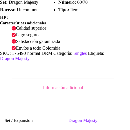
|
Set:
Dragon Majesty
Número:
60/70
Dragon
Rareza:
Uncommon
Tipo:
Item
Majesty
cantidad
HP:
–
Características adicionales
Calidad superior
Pago seguro
Satisfacción garantizada
Envíos a todo Colombia
SKU:
175490-normal-DRM
Categoría:
Singles
Etiqueta:
Dragon Majesty
Información adicional
Set / Expansión
Dragon Majesty