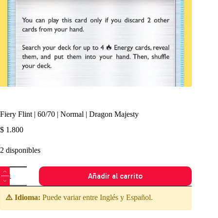
Fiery Flint | 60/70 | Normal | Dragon Majesty
$
1.800
2 disponibles
Fiery
Añadir al carrito
Flint
|
60/70
⚠️ Idioma:
Puede variar entre Inglés y Español.
|
Normal