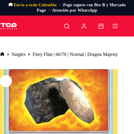
🚚
Envío a todo Colombia
· Pago seguro con Bre-B y Mercado
Pago · Atención por WhatsApp
Saltar
al
Carro
contenido
de
compra
Singles
Fiery Flint | 60/70 | Normal | Dragon Majesty
Inicio