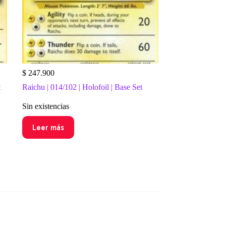
$
247.900
t
Raichu | 014/102 | Holofoil | Base Set
Sin existencias
Leer más