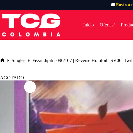
🚚
Envío a 
Saltar
al
contenido
Inicio
Ofertas!
Produc
Singles
Fezandipiti | 096/167 | Reverse Holofoil | SV06: Twi
Inicio
AGOTADO