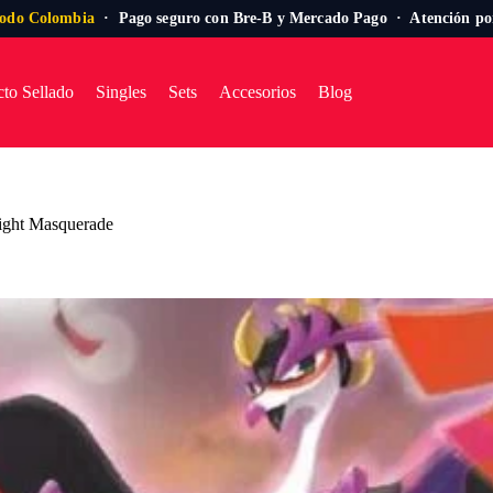
todo Colombia
· Pago seguro con Bre-B y Mercado Pago · Atención p
to Sellado
Singles
Sets
Accesorios
Blog
light Masquerade