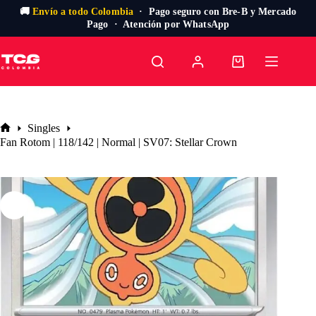
🚚
Envío a todo Colombia
· Pago seguro con Bre-B y Mercado
Pago · Atención por WhatsApp
Saltar
al
Carro
contenido
de
compra
Singles
Inicio
Fan Rotom | 118/142 | Normal | SV07: Stellar Crown