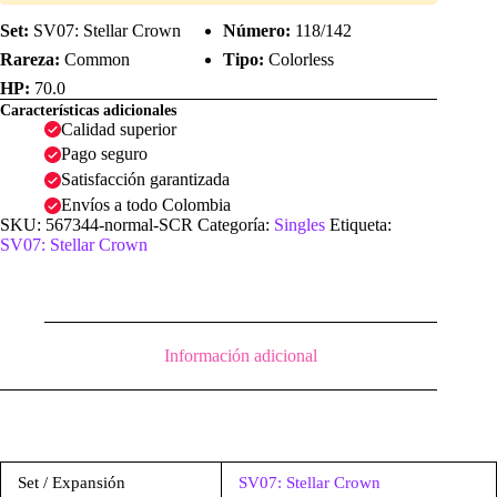
Normal
|
Set:
SV07: Stellar Crown
Número:
118/142
SV07:
Rareza:
Common
Tipo:
Colorless
Stellar
Crown
HP:
70.0
cantidad
Características adicionales
Calidad superior
Pago seguro
Satisfacción garantizada
Envíos a todo Colombia
SKU:
567344-normal-SCR
Categoría:
Singles
Etiqueta:
SV07: Stellar Crown
Información adicional
Set / Expansión
SV07: Stellar Crown