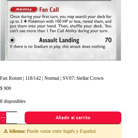
Fan Rotom | 118/142 | Normal | SV07: Stellar Crown
$
900
8 disponibles
Fan
Añadir al carrito
Rotom
|
118/142
⚠️ Idioma:
Puede variar entre Inglés y Español.
|