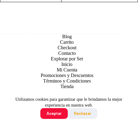
Blog
Carrito
Checkout
Contacto
Explorar por Set
Inicio
Mi Cuenta
Promociones y Descuentos
Términos y Condiciones
Tienda
Utilizamos cookies para garantizar que le brindamos la mejor
experiencia en nuestra web.
Aceptar
Rechazar
Todo contenido original es sujeto de Copyright © 2026 TCG
Colombia
©2024 Pokémon. ©1995 - 2024 Nintendo/Creatures