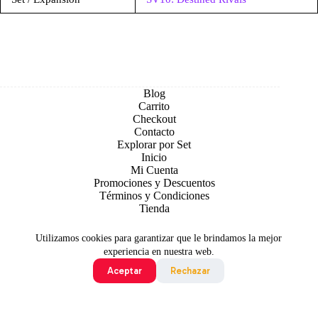
Blog
Carrito
Checkout
Contacto
Explorar por Set
Inicio
Mi Cuenta
Promociones y Descuentos
Términos y Condiciones
Tienda
Utilizamos cookies para garantizar que le brindamos la mejor
experiencia en nuestra web.
Aceptar
Rechazar
Todo contenido original es sujeto de Copyright © 2026 TCG
Colombia
©2024 Pokémon. ©1995 - 2024 Nintendo/Creatures