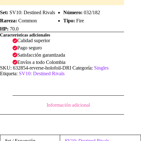
Set:
SV10: Destined Rivals
Número:
032/182
Rareza:
Common
Tipo:
Fire
HP:
70.0
Características adicionales
Calidad superior
Pago seguro
Satisfacción garantizada
Envíos a todo Colombia
SKU:
632854-reverse-holofoil-DRI
Categoría:
Singles
Etiqueta:
SV10: Destined Rivals
Información adicional
Set / Expansión
SV10: Destined Rivals