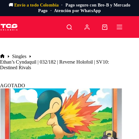
🚚
Envío a todo Colombia
· Pago seguro con Bre-B y Mercado
Pago · Atención por WhatsApp
Saltar
al
Carro
contenido
de
compra
Singles
Inicio
Ethan’s Cyndaquil | 032/182 | Reverse Holofoil | SV10:
Destined Rivals
AGOTADO