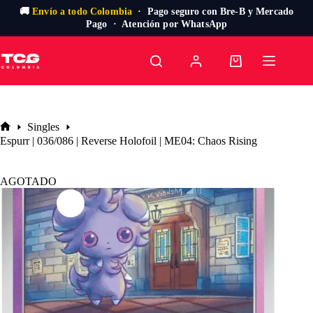
🚚
Envío a todo Colombia
· Pago seguro con Bre-B y Mercado
Pago · Atención por WhatsApp
Saltar
al
Carro
contenido
de
compra
Singles
Inicio
Espurr | 036/086 | Reverse Holofoil | ME04: Chaos Rising
AGOTADO