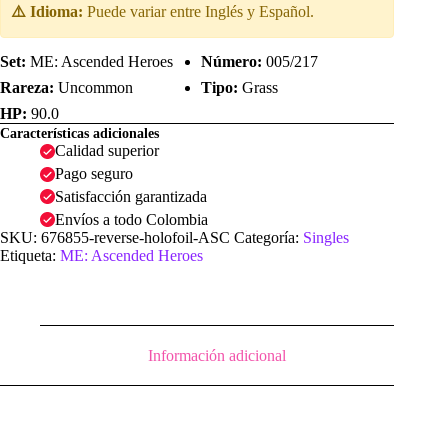
⚠️ Idioma:
Puede variar entre Inglés y Español.
Set:
ME: Ascended Heroes
Número:
005/217
Rareza:
Uncommon
Tipo:
Grass
HP:
90.0
Características adicionales
Calidad superior
Pago seguro
Satisfacción garantizada
Envíos a todo Colombia
SKU:
676855-reverse-holofoil-ASC
Categoría:
Singles
Etiqueta:
ME: Ascended Heroes
Información adicional