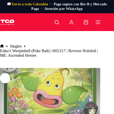
🚚
Envío a todo Colombia
· Pago seguro con Bre-B y Mercado
Pago · Atención por WhatsApp
Saltar
al
Carro
contenido
de
compra
Singles
Inicio
Erika’s Weepinbell (Poke Ball) | 005/217 | Reverse Holofoil |
ME: Ascended Heroes