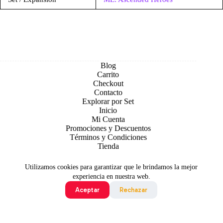
Blog
Carrito
Checkout
Contacto
Explorar por Set
Inicio
Mi Cuenta
Promociones y Descuentos
Términos y Condiciones
Tienda
Utilizamos cookies para garantizar que le brindamos la mejor
experiencia en nuestra web.
Aceptar
Rechazar
Todo contenido original es sujeto de Copyright © 2026 TCG
Colombia
©2024 Pokémon. ©1995 - 2024 Nintendo/Creatures