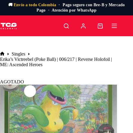
🚚
Envío a todo Colombia
· Pago seguro con Bre-B y Mercado
Pago · Atención por WhatsApp
Saltar
al
Carro
contenido
de
compra
Singles
Inicio
Erika’s Victreebel (Poke Ball) | 006/217 | Reverse Holofoil |
ME: Ascended Heroes
AGOTADO