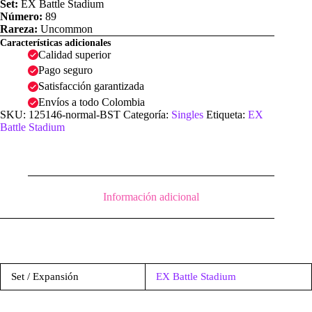
Set:
EX Battle Stadium
Número:
89
Rareza:
Uncommon
Características adicionales
Calidad superior
Pago seguro
Satisfacción garantizada
Envíos a todo Colombia
SKU:
125146-normal-BST
Categoría:
Singles
Etiqueta:
EX
Battle Stadium
Información adicional
Set / Expansión
EX Battle Stadium