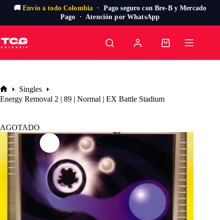
🚚
Envío a todo Colombia
· Pago seguro con Bre-B y Mercado
Pago · Atención por WhatsApp
Saltar
al
Carro
contenido
de
compra
Singles
Inicio
Energy Removal 2 | 89 | Normal | EX Battle Stadium
AGOTADO