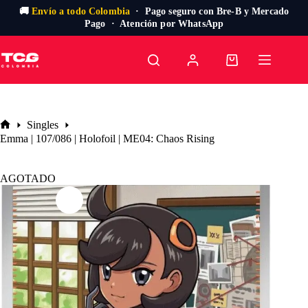
🚚
Envío a todo Colombia
· Pago seguro con Bre-B y Mercado
Pago · Atención por WhatsApp
Saltar
al
Carro
contenido
de
compra
Singles
Inicio
Emma | 107/086 | Holofoil | ME04: Chaos Rising
AGOTADO