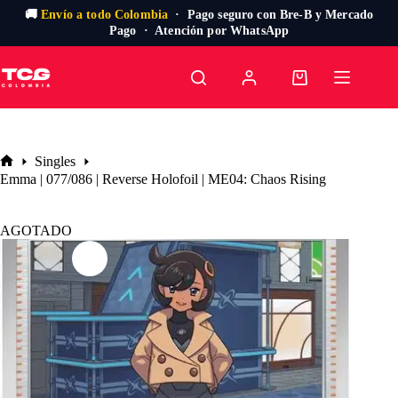
🚚
Envío a todo Colombia
· Pago seguro con Bre-B y Mercado
Pago · Atención por WhatsApp
Saltar
al
Carro
contenido
de
compra
Singles
Inicio
Emma | 077/086 | Reverse Holofoil | ME04: Chaos Rising
AGOTADO