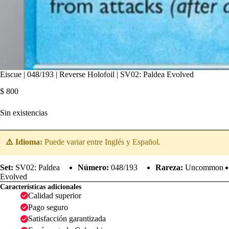
Eiscue | 048/193 | Reverse Holofoil | SV02: Paldea Evolved
$
800
Sin existencias
⚠️ Idioma:
Puede variar entre Inglés y Español.
Set:
SV02: Paldea
Número:
048/193
Rareza:
Uncommon
Evolved
Características adicionales
Calidad superior
Pago seguro
Satisfacción garantizada