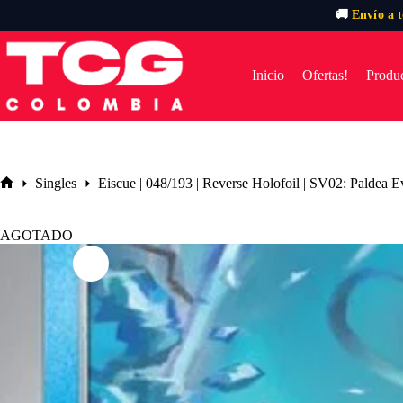
🚚
Envío a 
Saltar
al
contenido
Inicio
Ofertas!
Produc
Singles
Eiscue | 048/193 | Reverse Holofoil | SV02: Paldea 
Inicio
AGOTADO