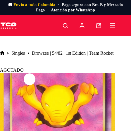
🚚
Envío a todo Colombia
· Pago seguro con Bre-B y Mercado
Pago · Atención por WhatsApp
Saltar
al
Carro
contenido
de
compra
Singles
Drowzee | 54/82 | 1st Edition | Team Rocket
Inicio
AGOTADO