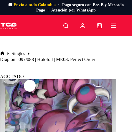
🚚
Envío a todo Colombia
· Pago seguro con Bre-B y Mercado
Pago · Atención por WhatsApp
Saltar
al
Carro
contenido
de
compra
Singles
Inicio
Drapion | 097/088 | Holofoil | ME03: Perfect Order
AGOTADO