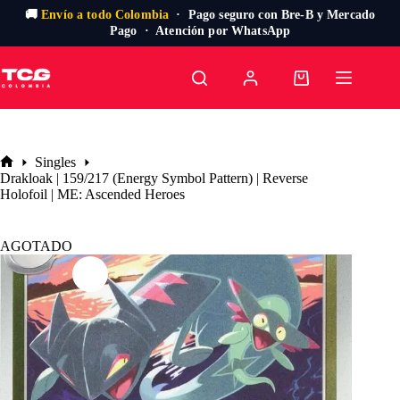
🚚
Envío a todo Colombia
· Pago seguro con Bre-B y Mercado
Pago · Atención por WhatsApp
Saltar
al
Carro
contenido
de
compra
Singles
Inicio
Drakloak | 159/217 (Energy Symbol Pattern) | Reverse
Holofoil | ME: Ascended Heroes
AGOTADO