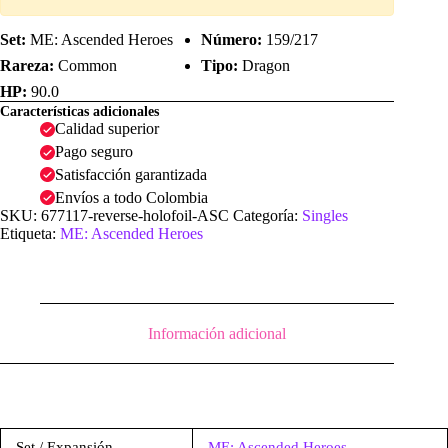
Set:
ME: Ascended Heroes
Número:
159/217
Rareza:
Common
Tipo:
Dragon
HP:
90.0
Características adicionales
Calidad superior
Pago seguro
Satisfacción garantizada
Envíos a todo Colombia
SKU:
677117-reverse-holofoil-ASC
Categoría:
Singles
Etiqueta:
ME: Ascended Heroes
Información adicional
Set / Expansión
ME: Ascended Heroes