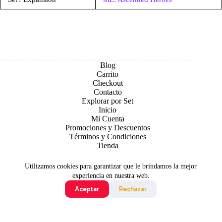
Blog
Carrito
Checkout
Contacto
Explorar por Set
Inicio
Mi Cuenta
Promociones y Descuentos
Términos y Condiciones
Tienda
Utilizamos cookies para garantizar que le brindamos la mejor
experiencia en nuestra web.
Aceptar
Rechazar
Todo contenido original es sujeto de Copyright © 2026 TCG
Colombia
©2024 Pokémon. ©1995 - 2024 Nintendo/Creatures