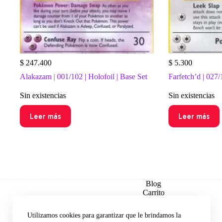
$
247.400
$
5.300
Alakazam | 001/102 | Holofoil | Base Set
Farfetch’d | 027/
Sin existencias
Sin existencias
Leer más
Leer más
Blog
Carrito
Checkout
Contacto
Utilizamos cookies para garantizar que le brindamos la
Explorar por Set