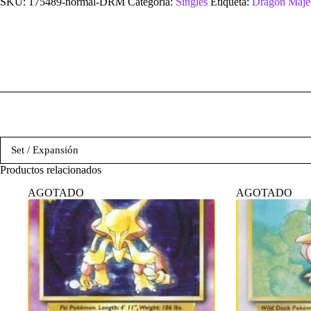
SKU:
175489-normal-DRM
Categoría:
Singles
Etiqueta:
Dragon Maje
Set / Expansión
Productos relacionados
AGOTADO
AGOTADO