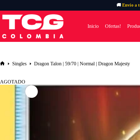
🚚
Envío a 
Saltar
al
contenido
Inicio
Ofertas!
Produc
Singles
Dragon Talon | 59/70 | Normal | Dragon Majesty
Inicio
AGOTADO