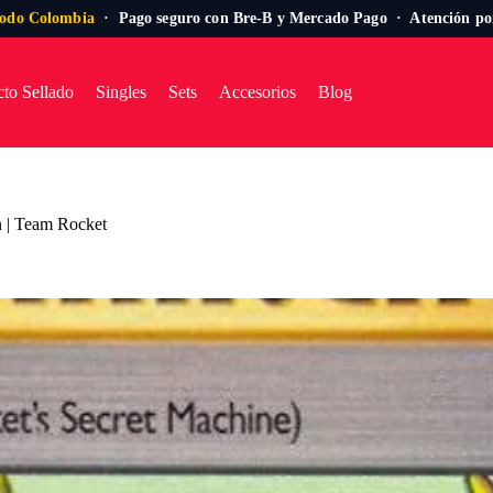
todo Colombia
· Pago seguro con Bre-B y Mercado Pago · Atención p
to Sellado
Singles
Sets
Accesorios
Blog
on | Team Rocket