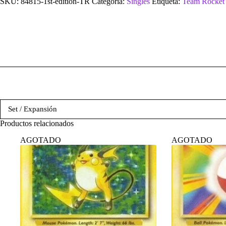
SKU:
84815-1st-edition-TR
Categoría:
Singles
Etiqueta:
Team Rocket
Set / Expansión
Productos relacionados
AGOTADO
AGOTADO