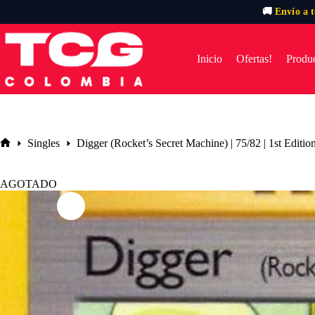
🚚
Envío a 
Saltar
al
contenido
Inicio
Ofertas!
Produc
Singles
Digger (Rocket’s Secret Machine) | 75/82 | 1st Editi
Inicio
AGOTADO