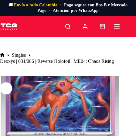
🚚
Envío a todo Colombia
· Pago seguro con Bre-B y Mercado
Pago · Atención por WhatsApp
Saltar
al
Carro
contenido
de
compra
Singles
Inicio
Deoxys | 031/086 | Reverse Holofoil | ME04: Chaos Rising