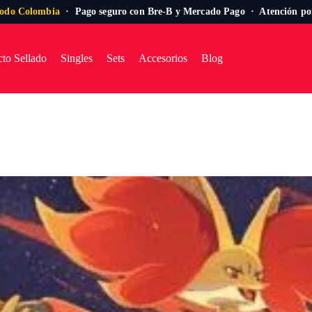
todo Colombia
· Pago seguro con Bre-B y Mercado Pago · Atención p
to Sellado
Singles
Sets
Accesorios
Blog