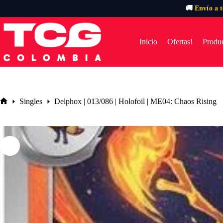
🚚
Envío a 
Saltar
al
contenido
Inicio
Ofertas!
Produc
Singles
Delphox | 013/086 | Holofoil | ME04: Chaos Rising
Inicio