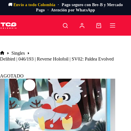
🚚
Envío a todo Colombia
· Pago seguro con Bre-B y Mercado
Pago · Atención por WhatsApp
Saltar
al
Carro
contenido
de
compra
Singles
Inicio
Delibird | 046/193 | Reverse Holofoil | SV02: Paldea Evolved
AGOTADO