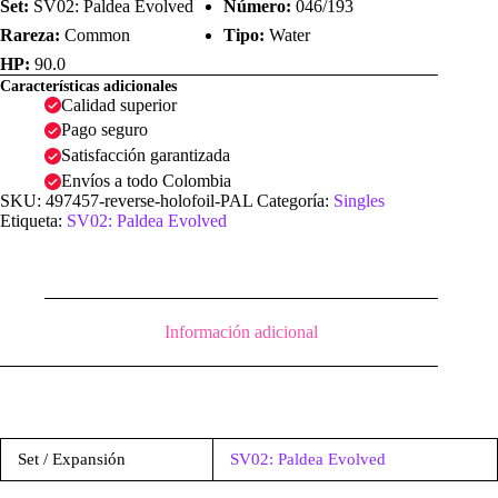
Set:
SV02: Paldea Evolved
Número:
046/193
Rareza:
Common
Tipo:
Water
HP:
90.0
Características adicionales
Calidad superior
Pago seguro
Satisfacción garantizada
Envíos a todo Colombia
SKU:
497457-reverse-holofoil-PAL
Categoría:
Singles
Etiqueta:
SV02: Paldea Evolved
Información adicional
Set / Expansión
SV02: Paldea Evolved