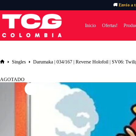
🚚
Envío a 
Saltar
al
contenido
Inicio
Ofertas!
Produc
Singles
Darumaka | 034/167 | Reverse Holofoil | SV06: Twil
Inicio
AGOTADO