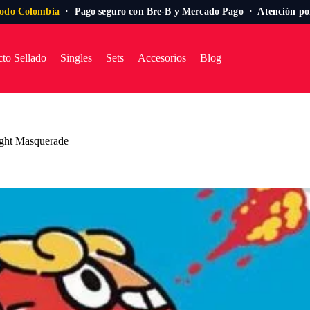
todo Colombia
· Pago seguro con Bre-B y Mercado Pago · Atención p
to Sellado
Singles
Sets
Accesorios
Blog
ight Masquerade