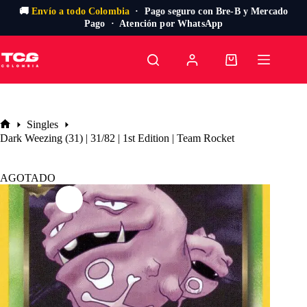
🚚
Envío a todo Colombia
· Pago seguro con Bre-B y Mercado
Pago · Atención por WhatsApp
Saltar
al
Carro
contenido
de
compra
Singles
Inicio
Dark Weezing (31) | 31/82 | 1st Edition | Team Rocket
AGOTADO