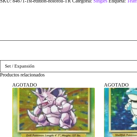
SKU:
84671-1st-edition-holofoil-TR
Categoría:
Singles
Etiqueta:
Team
Set / Expansión
Productos relacionados
AGOTADO
AGOTADO