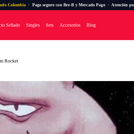
todo Colombia
· Pago seguro con Bre-B y Mercado Pago · Atención p
to Sellado
Singles
Sets
Accesorios
Blog
eam Rocket