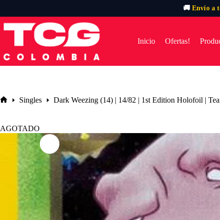
🚚
Envío a 
Saltar
al
contenido
Inicio
Ofertas!
Produc
Singles
Dark Weezing (14) | 14/82 | 1st Edition Holofoil | T
Inicio
AGOTADO