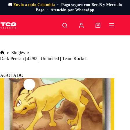
🚚
Envío a todo Colombia
· Pago seguro con Bre-B y Mercado
Pago · Atención por WhatsApp
Saltar
al
Carro
contenido
de
compra
Singles
Inicio
Dark Persian | 42/82 | Unlimited | Team Rocket
AGOTADO