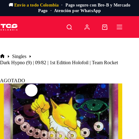
🚚
Envío a todo Colombia
· Pago seguro con Bre-B y Mercado
Pago · Atención por WhatsApp
Saltar
al
Carro
contenido
de
compra
Singles
Inicio
Dark Hypno (9) | 09/82 | 1st Edition Holofoil | Team Rocket
AGOTADO