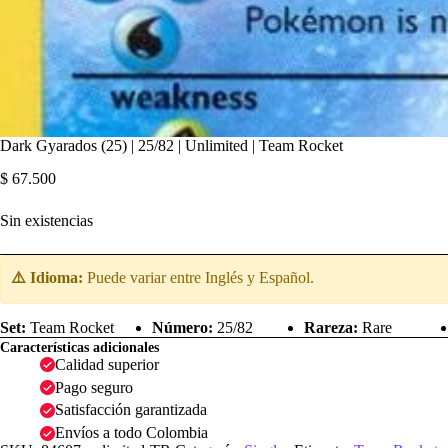
Dark Gyarados (25) | 25/82 | Unlimited | Team Rocket
$
67.500
Sin existencias
⚠️ Idioma:
Puede variar entre Inglés y Español.
Set:
Team Rocket
Número:
25/82
Rareza:
Rare
Características adicionales
Calidad superior
Pago seguro
Satisfacción garantizada
Envíos a todo Colombia