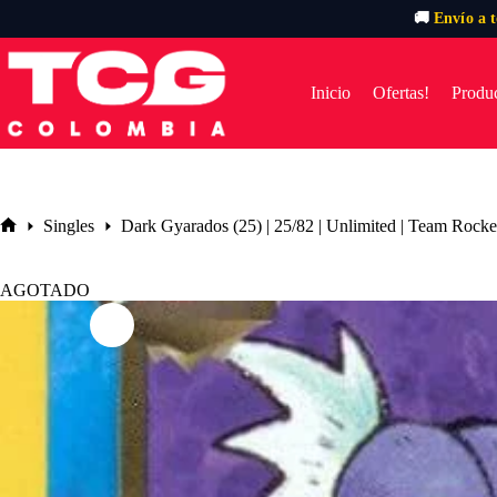
🚚
Envío a 
Saltar
al
contenido
Inicio
Ofertas!
Produc
Singles
Dark Gyarados (25) | 25/82 | Unlimited | Team Rocke
Inicio
AGOTADO