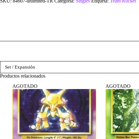
SKU:
84607-unlimited-TR
Categoría:
Singles
Etiqueta:
Team Rocket
Set / Expansión
Productos relacionados
AGOTADO
AGOTADO