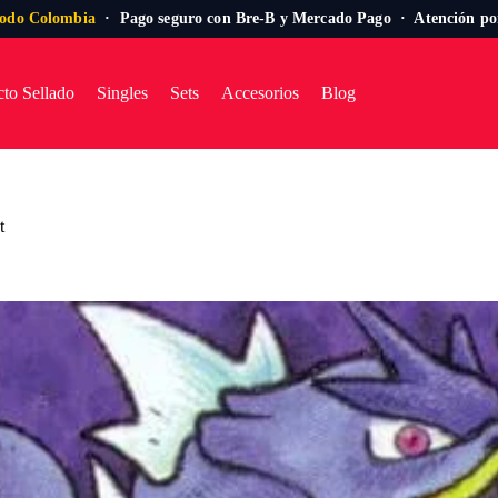
todo Colombia
· Pago seguro con Bre-B y Mercado Pago · Atención p
to Sellado
Singles
Sets
Accesorios
Blog
t