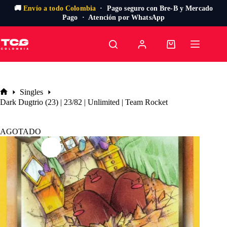
🚚
Envío a todo Colombia
· Pago seguro con Bre-B y Mercado
Pago · Atención por WhatsApp
Saltar
al
Carro
contenido
de
compra
Singles
Inicio
Dark Dugtrio (23) | 23/82 | Unlimited | Team Rocket
AGOTADO