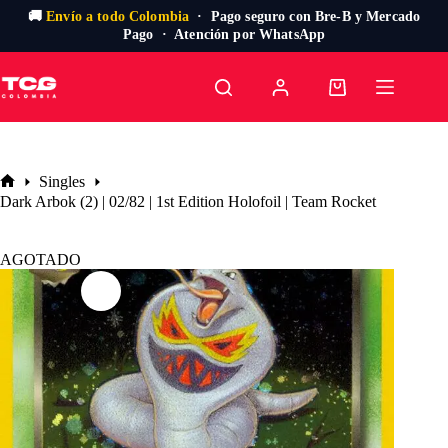
🚚
Envío a todo Colombia
· Pago seguro con Bre-B y Mercado
Pago · Atención por WhatsApp
Saltar
al
Carro
contenido
de
compra
Singles
Inicio
Dark Arbok (2) | 02/82 | 1st Edition Holofoil | Team Rocket
AGOTADO