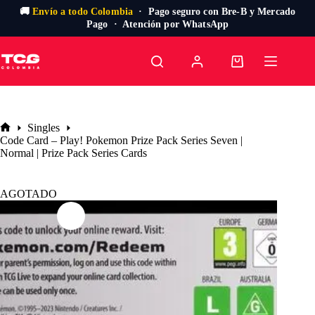
🚚
Envío a todo Colombia
· Pago seguro con Bre-B y Mercado
Pago · Atención por WhatsApp
Saltar
al
Carro
contenido
de
compra
Singles
Inicio
Code Card – Play! Pokemon Prize Pack Series Seven |
Normal | Prize Pack Series Cards
AGOTADO