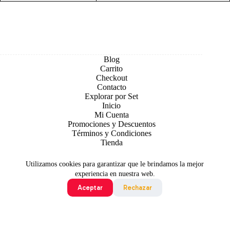
Blog
Carrito
Checkout
Contacto
Explorar por Set
Inicio
Mi Cuenta
Promociones y Descuentos
Términos y Condiciones
Tienda
Utilizamos cookies para garantizar que le brindamos la mejor
experiencia en nuestra web.
Aceptar
Rechazar
Todo contenido original es sujeto de Copyright © 2026 TCG
Colombia
©2024 Pokémon. ©1995 - 2024 Nintendo/Creatures
Inc./GAME FREAK inc. TM, ®Nintendo.