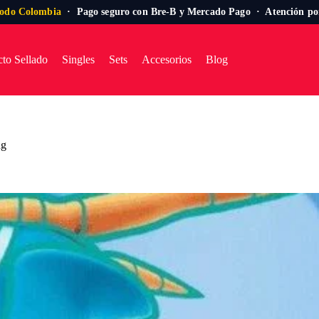
todo Colombia
· Pago seguro con Bre-B y Mercado Pago · Atención p
to Sellado
Singles
Sets
Accesorios
Blog
ng