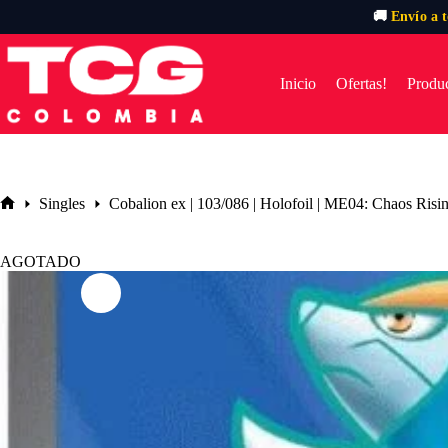
🚚
Envío a 
Saltar
al
contenido
Inicio
Ofertas!
Produc
Singles
Cobalion ex | 103/086 | Holofoil | ME04: Chaos Risi
Inicio
AGOTADO