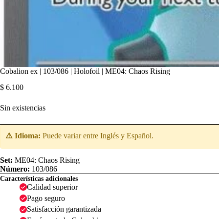
Cobalion ex | 103/086 | Holofoil | ME04: Chaos Rising
$
6.100
Sin existencias
⚠️ Idioma:
Puede variar entre Inglés y Español.
Set:
ME04: Chaos Rising
Número:
103/086
Características adicionales
Calidad superior
Pago seguro
Satisfacción garantizada