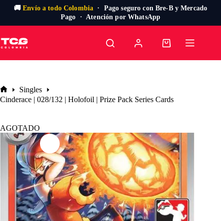
🚚
Envío a todo Colombia
· Pago seguro con Bre-B y Mercado
Pago · Atención por WhatsApp
Saltar
al
Carro
contenido
de
compra
Singles
Inicio
Cinderace | 028/132 | Holofoil | Prize Pack Series Cards
AGOTADO