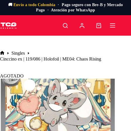
🚚
Envío a todo Colombia
· Pago seguro con Bre-B y Mercado
Pago · Atención por WhatsApp
Saltar
al
Carro
contenido
de
compra
Singles
Inicio
Cinccino ex | 119/086 | Holofoil | ME04: Chaos Rising
AGOTADO